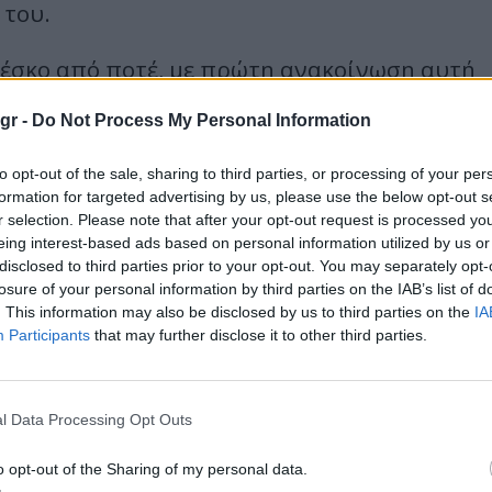
 του.
φρέσκο από ποτέ, με πρώτη ανακοίνωση αυτή
τα που έχουν περάσει ποτέ από το festival.
.gr -
Do Not Process My Personal Information
οσημείωτη αισθητική και milestones, θα
to opt-out of the sale, sharing to third parties, or processing of your per
 σκηνή, ενώ ακόμη περισσότερα ονόματα
formation for targeted advertising by us, please use the below opt-out s
r selection. Please note that after your opt-out request is processed y
eing interest-based ads based on personal information utilized by us or
disclosed to third parties prior to your opt-out. You may separately opt-
losure of your personal information by third parties on the IAB’s list of
. This information may also be disclosed by us to third parties on the
IA
Participants
that may further disclose it to other third parties.
l Data Processing Opt Outs
o opt-out of the Sharing of my personal data.