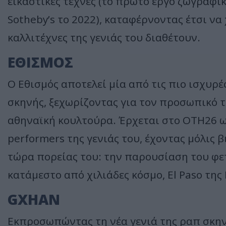
εικαστικές τέχνες (το πρώτο έργο ζωγραφι
Sotheby’s το 2022), καταφέρνοντας έτσι να 
καλλιτέχνες της γενιάς του διαθέτουν.
ΕΘΙΣΜΟΣ
O Εθισμός αποτελεί μία από τις πιο ισχυρ
σκηνής, ξεχωρίζοντας για τον προσωπικό τ
αθηναϊκή κουλτούρα. Έρχεται στο OΤΗ26 ως
performers της γενιάς του, έχοντας μόλις 
τώρα πορείας του: την παρουσίαση του φετ
κατάμεστο από χιλιάδες κόσμο, El Paso της
GXHAN
Εκπροσωπώντας τη νέα γενιά της ραπ σκηνή