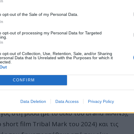
In
o opt-out of the Sale of my Personal Data.
In
to opt-out of processing my Personal Data for Targeted
ing.
In
o opt-out of Collection, Use, Retention, Sale, and/or Sharing
ουν περάσει ποτέ από τη βρετανική rap
ersonal Data that Is Unrelated with the Purposes for which it
lected.
Out
αι πάνω από μία δεκαετία σημείο αναφοράς
ουλτούρα γενικότερα. Βραβευμένος με το
CONFIRM
δεκάδες sold-out large-scale shows και έχει
ρούνται πλέον ιστορικά. Η δε επιρροή του
Data Deletion
Data Access
Privacy Policy
ός στη μόδα (με το δικό του brand MAINS),
ort film Tribal Mark του 2024) και τις