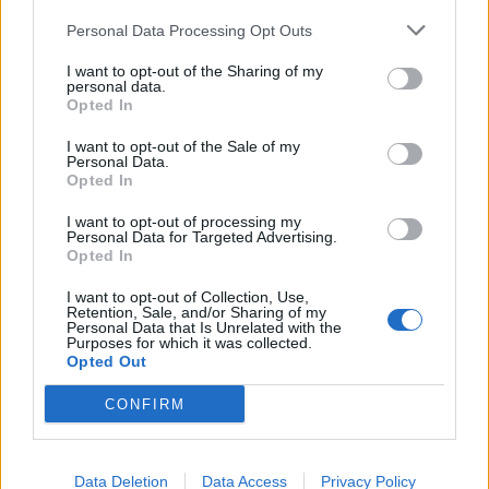
Personal Data Processing Opt Outs
Και νέες απολύσεις στο ΒΗΜΑ και τα
ΝΕΑ
I want to opt-out of the Sharing of my
personal data.
Opted In
31.07.2018 - 18:58
I want to opt-out of the Sale of my
ΔΙΑΒΆΣΤΕ ΠΕΡΙΣΣΌΤΕΡΑ
Personal Data.
Opted In
I want to opt-out of processing my
Personal Data for Targeted Advertising.
Opted In
I want to opt-out of Collection, Use,
Retention, Sale, and/or Sharing of my
Personal Data that Is Unrelated with the
Purposes for which it was collected.
Opted Out
CONFIRM
Και όμως το MEGA έπιασε κορυφή...
31.07.2018 - 18:39
Data Deletion
Data Access
Privacy Policy