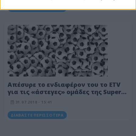
ΔΙΑΒΆΣΤΕ ΠΕΡΙΣΣΌΤΕΡΑ
Απέσυρε το ενδιαφέρον του το ETV
για τις «άστεγες» ομάδες της Super
League
31.07.2018 - 15:41
ΔΙΑΒΆΣΤΕ ΠΕΡΙΣΣΌΤΕΡΑ